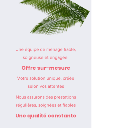
Une équipe de ménage fiable,
soigneuse et engagée.
Offre sur-mesure
Votre solution unique, créée
selon vos attentes
Nous assurons des prestations
régulières, soignées et fiables
Une qualité constante